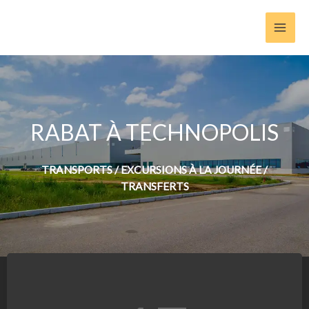
Aller
au
contenu
RABAT À TECHNOPOLIS
TRANSPORTS / EXCURSIONS À LA JOURNÉE /
TRANSFERTS